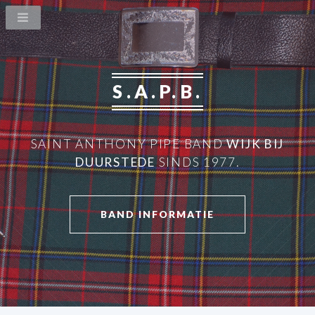
S.A.P.B.
SAINT ANTHONY PIPE BAND
WIJK BIJ
DUURSTEDE
SINDS 1977.
BAND INFORMATIE