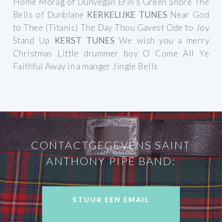
Home
Morag of Dunvegan
Erin's Green Shore
The
Bells of Dunblane
KERKELIJKE TUNES
Near God
to Thee (Titanic)
The Day Thou Gavest
Ode to Joy
Stand Up
KERST TUNES
We wish you a merry
Christmas
Little drummer boy
O Come All Ye
Faithful
Away in a manger
Jingle Bells
CONTACTGEGEVENS SAINT
ANTHONY PIPE BAND:
STUUR EEN EMAIL