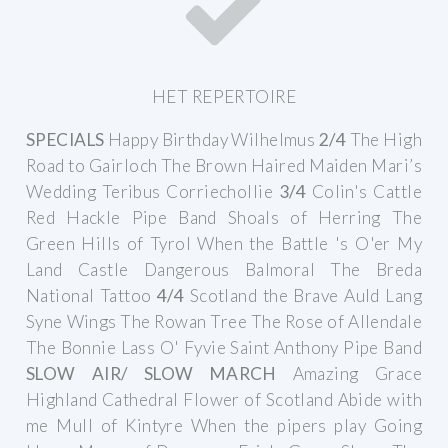
HET REPERTOIRE
SPECIALS
Happy Birthday
Wilhelmus
2/4
The High
Road to Gairloch
The Brown Haired Maiden
Mari’s
Wedding
Teribus
Corriechollie
3/4
Colin's Cattle
Red Hackle Pipe Band
Shoals of Herring
The
Green Hills of Tyrol
When the Battle 's O'er
My
Land
Castle Dangerous
Balmoral
The Breda
National Tattoo
4/4
Scotland the Brave
Auld Lang
Syne
Wings
The Rowan Tree
The Rose of Allendale
The Bonnie Lass O' Fyvie
Saint Anthony Pipe Band
SLOW AIR/ SLOW MARCH
Amazing Grace
Highland Cathedral
Flower of Scotland
Abide with
me
Mull of Kintyre
When the pipers play
Going